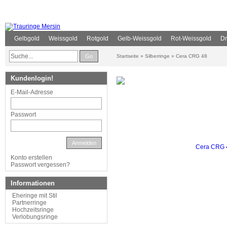
Gelbgold
Weissgold
Rotgold
Gelb-Weissgold
Rot-Weissgold
Dr
Go
Startseite
»
Silberringe
»
Cera CRG 48
Kundenlogin!
E-Mail-Adresse
Passwort
Anmelden
Konto erstellen
Passwort vergessen?
Informationen
Eheringe mit Stil
Partnerringe
Hochzeitsringe
Verlobungsringe