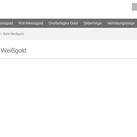
issgold
Rot-Weissgold
Dreifarbiges Gold
Silberringe
Verlobungsringe
»
Gelb-Weißgold
-Weißgold