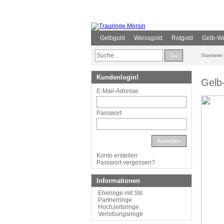
Gelbgold
Weissgold
Rotgold
Gelb-We
Go
Startseite
Kundenlogin!
Gelb
E-Mail-Adresse
Passwort
Anmelden
Konto erstellen
Passwort vergessen?
Informationen
Eheringe mit Stil
Partnerringe
Hochzeitsringe
Verlobungsringe