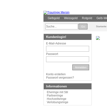
Gelbgold
Weissgold
Rotgold
Gelb-We
Go
Startseite
Kundenlogin!
E-Mail-Adresse
Passwort
Anmelden
Konto erstellen
Passwort vergessen?
Informationen
Eheringe mit Stil
Partnerringe
Hochzeitsringe
Verlobungsringe