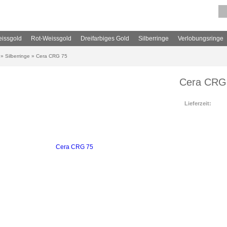
issgold
Rot-Weissgold
Dreifarbiges Gold
Silberringe
Verlobungsringe
»
Silberringe
»
Cera CRG 75
Cera CRG
Lieferzeit: