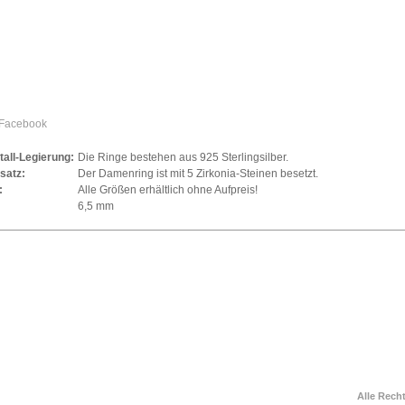
all-Legierung:
Die Ringe bestehen aus 925 Sterlingsilber.
satz:
Der Damenring ist mit 5 Zirkonia-Steinen besetzt.
:
Alle Größen erhältlich ohne Aufpreis!
6,5 mm
Alle Rech