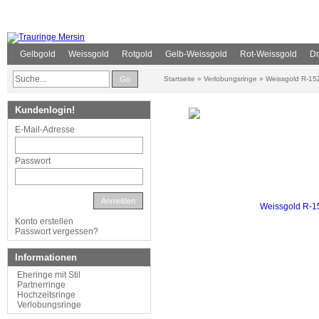
Gelbgold
Weissgold
Rotgold
Gelb-Weissgold
Rot-Weissgold
Dr
Go
Startseite
»
Verlobungsringe
»
Weissgold R-15
Kundenlogin!
E-Mail-Adresse
Passwort
Anmelden
Konto erstellen
Passwort vergessen?
Informationen
Eheringe mit Stil
Partnerringe
Hochzeitsringe
Verlobungsringe