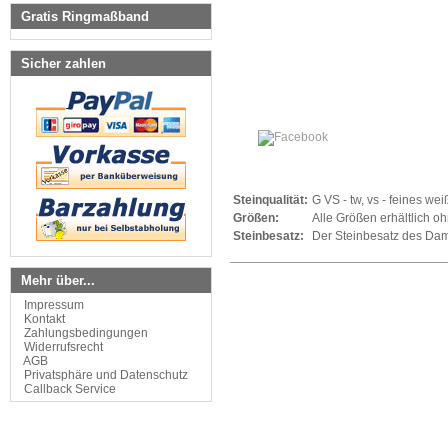
Gratis Ringmaßband
Sicher zahlen
Steinqualität:
G VS - tw, vs - feines we
Größen:
Alle Größen erhältlich oh
Steinbesatz:
Der Steinbesatz des Da
Mehr über...
Impressum
Kontakt
Zahlungsbedingungen
Widerrufsrecht
AGB
Privatsphäre und Datenschutz
Callback Service