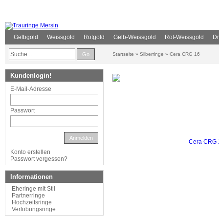
Gelbgold
Weissgold
Rotgold
Gelb-Weissgold
Rot-Weissgold
Dr
Go
Startseite
»
Silberringe
»
Cera CRG 16
Kundenlogin!
E-Mail-Adresse
Passwort
Anmelden
Konto erstellen
Passwort vergessen?
Informationen
Eheringe mit Stil
Partnerringe
Hochzeitsringe
Verlobungsringe